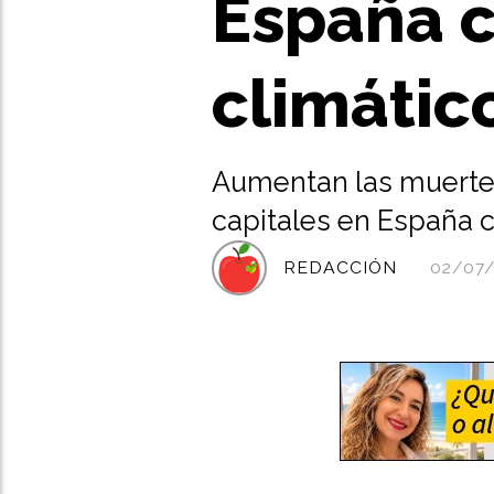
España c
climátic
Aumentan las muertes 
capitales en España 
REDACCIÓN
02/07