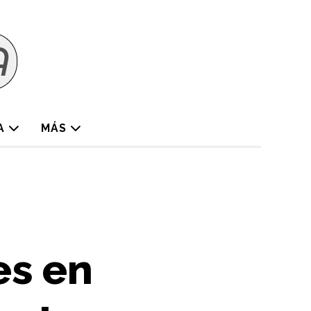
A
MÁS
es en